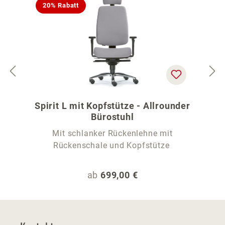
20% Rabatt
Spirit L mit Kopfstütze - Allrounder
Bürostuhl
Mit schlanker Rückenlehne mit
Rückenschale und Kopfstütze
Regulärer Preis:
ab
699,00 €