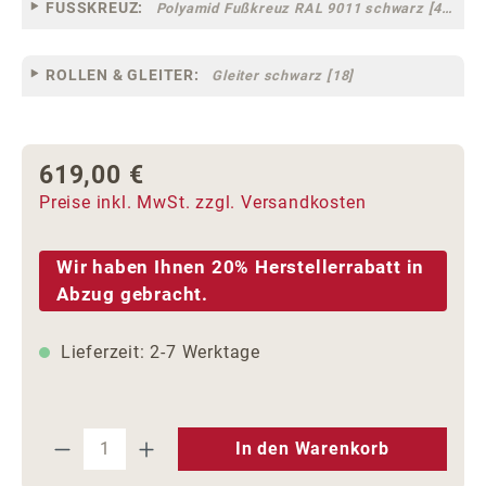
FUSSKREUZ:
Polyamid Fußkreuz RAL 9011 schwarz [44]
ROLLEN & GLEITER:
Gleiter schwarz [18]
619,00 €
Regulärer Preis:
Preise inkl. MwSt. zzgl. Versandkosten
Wir haben Ihnen 20% Herstellerrabatt in
Abzug gebracht.
Lieferzeit: 2-7 Werktage
Produkt Anzahl: Gib den gewünschten We
In den Warenkorb