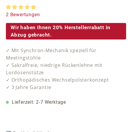
Durchschnittliche Bewertung von 5 von 5 Sternen
2 Bewertungen
Wir haben Ihnen 20% Herstellerrabatt in
Abzug gebracht.
✓ Mit Synchron-Mechanik speziell für
Meetingstühle
✓ Sakralfreie, niedrige Rückenlehne mit
Lordosenstütze
✓ Orthopädisches Wechselpolsterkonzept
✓ 3 Jahre Garantie
Lieferzeit: 2-7 Werktage