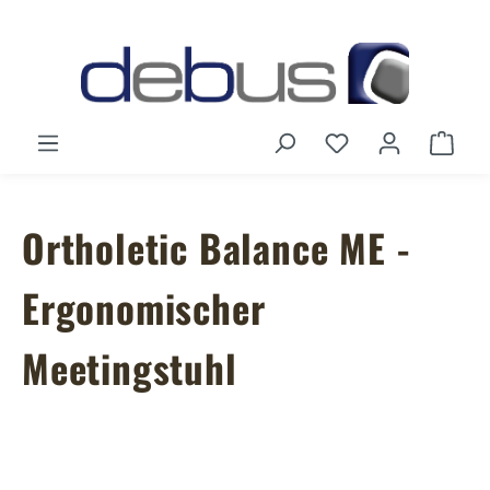
Zum Hauptinhalt springen
Du hast 0 Produ
Ware
Ortholetic Balance ME -
Ergonomischer
Meetingstuhl