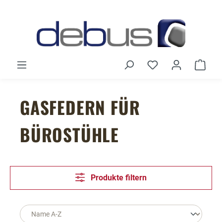
Zum Hauptinhalt springen
Du hast 0 Produ
Ware
GASFEDERN FÜR
BÜROSTÜHLE
Produkte filtern