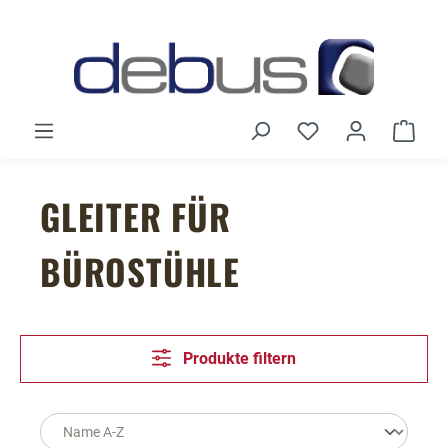
Zum Hauptinhalt springen
Du hast 0 Produ
Ware
GLEITER FÜR
BÜROSTÜHLE
Produkte filtern