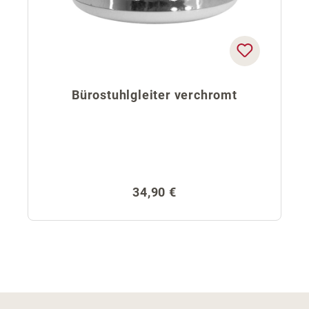
Bürostuhlgleiter verchromt
Regulärer Preis:
34,90 €