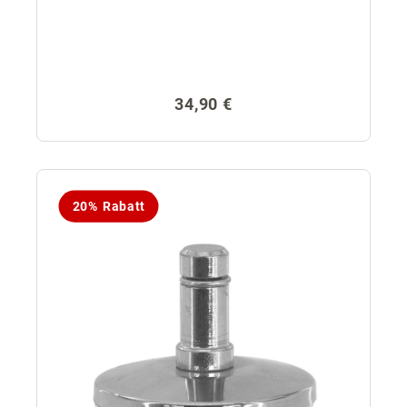
Regulärer Preis:
34,90 €
20% Rabatt