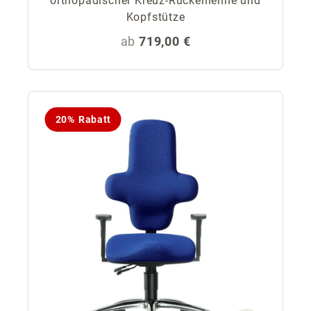
orthopädischer Kreuz-Rückenlehne und
Kopfstütze
Regulärer Preis:
ab
719,00 €
20% Rabatt