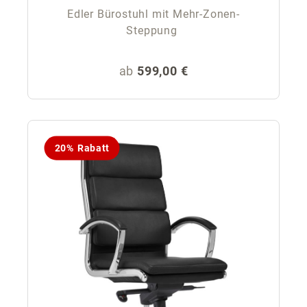
Edler Bürostuhl mit Mehr-Zonen-
Steppung
Regulärer Preis:
ab
599,00 €
20% Rabatt