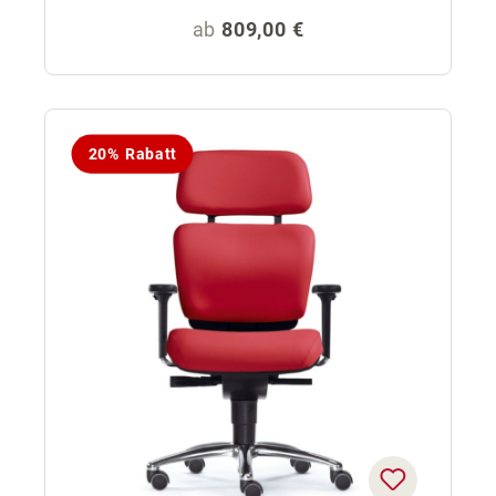
Regulärer Preis:
ab
809,00 €
20% Rabatt