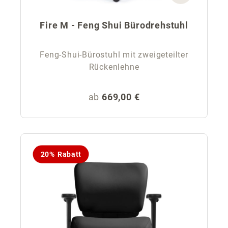
Fire M - Feng Shui Bürodrehstuhl
Feng-Shui-Bürostuhl mit zweigeteilter
Rückenlehne
Regulärer Preis:
ab
669,00 €
20% Rabatt