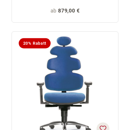
Regulärer Preis:
ab
879,00 €
20% Rabatt