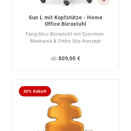
Sun L mit Kopfstütze - Home
Office Bürostuhl
Feng-Shui Bürostuhl mit Synchron-
Mechanik & Ortho Sitz-Konzept
Regulärer Preis:
ab
809,00 €
20% Rabatt