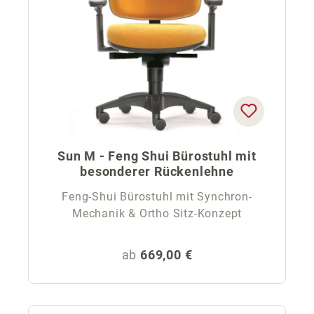
Sun M - Feng Shui Bürostuhl mit
besonderer Rückenlehne
Feng-Shui Bürostuhl mit Synchron-
Mechanik & Ortho Sitz-Konzept
Regulärer Preis:
ab
669,00 €