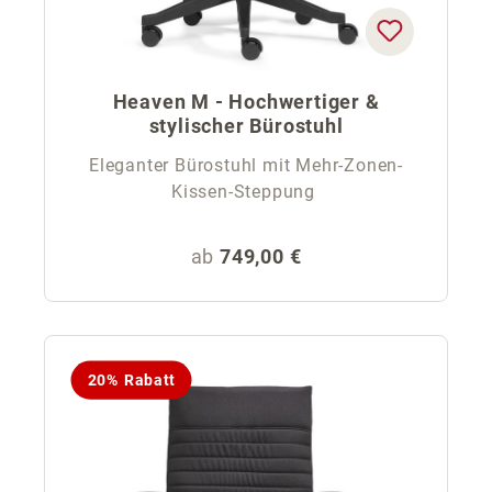
Heaven M - Hochwertiger &
stylischer Bürostuhl
Eleganter Bürostuhl mit Mehr-Zonen-
Kissen-Steppung
Regulärer Preis:
ab
749,00 €
20% Rabatt