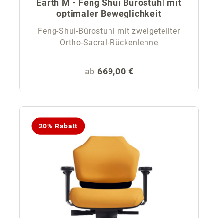
Earth M - Feng Shui Bürostuhl mit
optimaler Beweglichkeit
Feng-Shui-Bürostuhl mit zweigeteilter
Ortho-Sacral-Rückenlehne
Regulärer Preis:
ab
669,00 €
20% Rabatt