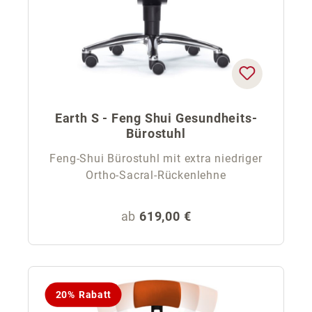
Earth S - Feng Shui Gesundheits-
Bürostuhl
Feng-Shui Bürostuhl mit extra niedriger
Ortho-Sacral-Rückenlehne
Regulärer Preis:
ab
619,00 €
20% Rabatt