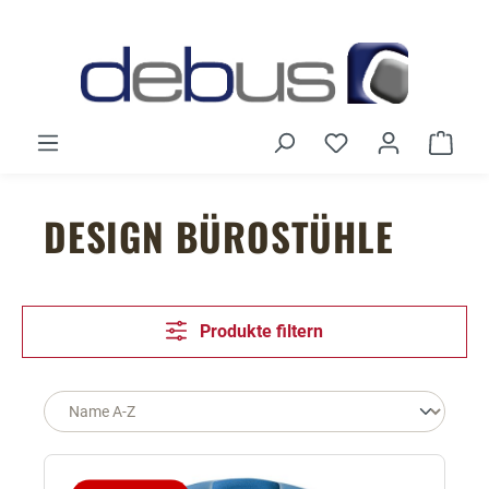
Zum Hauptinhalt springen
Du hast 0 Produ
Ware
DESIGN BÜROSTÜHLE
Produkte filtern