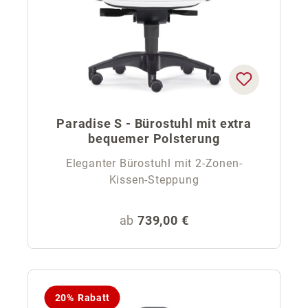
Paradise S - Bürostuhl mit extra
bequemer Polsterung
Eleganter Bürostuhl mit 2-Zonen-
Kissen-Steppung
Regulärer Preis:
ab
739,00 €
20% Rabatt