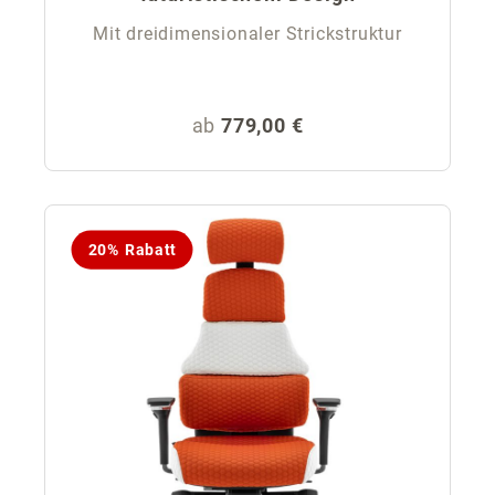
Mit dreidimensionaler Strickstruktur
Regulärer Preis:
ab
779,00 €
20% Rabatt