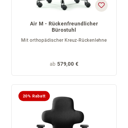
Air M - Rückenfreundlicher
Bürostuhl
Mit orthopädischer Kreuz-Rückenlehne
Regulärer Preis:
ab
579,00 €
20% Rabatt