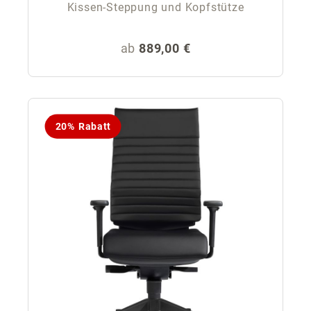
Kissen-Steppung und Kopfstütze
Regulärer Preis:
ab
889,00 €
20% Rabatt