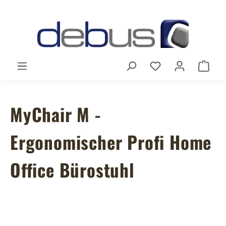
Zum Hauptinhalt springen
Du hast 0 Produ
Ware
MyChair M -
Ergonomischer Profi Home
Office Bürostuhl