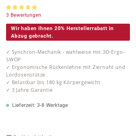
Durchschnittliche Bewertung von 5 von 5 Sternen
3 Bewertungen
Wir haben Ihnen 20% Herstellerrabatt in
Abzug gebracht.
✓ Synchron-Mechanik - wahlweise mit 3D-Ergo-
SWOP
✓ Ergonomische Rückenlehne mit Ziernaht und
Lordosenstütze
✓ Belastbar bis 180 kg Körpergewicht
✓ 3 Jahre Garantie
Lieferzeit: 3-8 Werktage