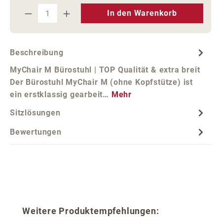
Produkt Anzahl: Gib den gewünschten We
In den Warenkorb
Beschreibung
MyChair M Bürostuhl | TOP Qualität & extra breit
Der Bürostuhl MyChair M (ohne Kopfstütze) ist
ein erstklassig gearbeit…
Mehr
Sitzlösungen
Bewertungen
Produktgalerie überspringen
Weitere Produktempfehlungen: