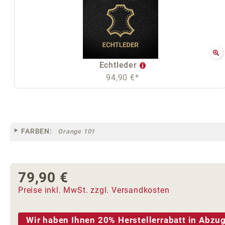
Echtleder
94,90 €*
FARBEN:
Orange 101
79,90 €
Regulärer Preis:
Preise inkl. MwSt. zzgl. Versandkosten
Wir haben Ihnen 20% Herstellerrabatt in Abzug