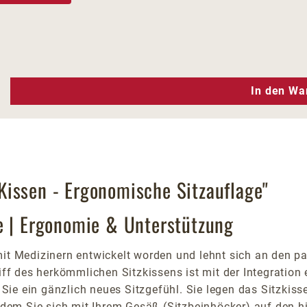
n Wert ein oder benutze die Schaltfläc
In den Wa
issen - Ergonomische Sitzauflage"
e | Ergonomie & Unterstützung
mit Medizinern entwickelt worden und lehnt sich an den p
 des herkömmlichen Sitzkissens ist mit der Integration e
n Sie ein gänzlich neues Sitzgefühl. Sie legen das Sitzkiss
Indem Sie sich mit Ihrem Gesäß (Sitzbeinhöcker) auf den hi