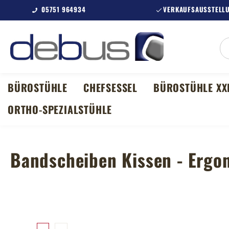
05751 964934
VERKAUFSAUSSTELLU
m Hauptinhalt springen
Zur Suche springen
Zur Hauptnavigation springen
BÜROSTÜHLE
CHEFSESSEL
BÜROSTÜHLE XX
ORTHO-SPEZIALSTÜHLE
Bandscheiben Kissen - Ergo
Bildergalerie überspringen