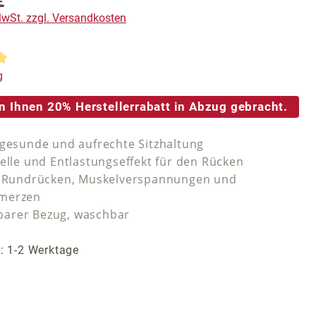
€
 MwSt. zzgl. Versandkosten
tliche Bewertung von 5 von 5 Sternen
g
n Ihnen 20% Herstellerrabatt in Abzug gebracht.
 gesunde und aufrechte Sitzhaltung
welle und Entlastungseffekt für den Rücken
i Rundrücken, Muskelverspannungen und
merzen
arer Bezug, waschbar
t: 1-2 Werktage