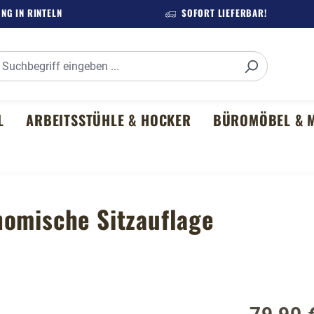
NG IN RINTELN
SOFORT LIEFERBAR!
L
ARBEITSSTÜHLE & HOCKER
BÜROMÖBEL & M
nomische Sitzauflage
Regulärer P