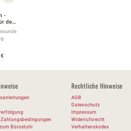
n -
ür den
 gesunde
ng
r Preis:
 €
inweise
Rechtliche Hinweise
sanleitungen
AGB
Datenschutz
erfolgung
Impressum
 Zahlungsbedingungen
Widerrufsrecht
zum Bürostuhl
Verhaltenskodex