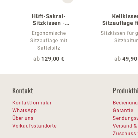
Hüft-Sakral-
Keilkisse
Sitzkissen -
Sitzauflage f
Sitzauflage für Stühle
Stuhl
Ergonomische
Sitzkissen für
Sitzauflage mit
Sitzhaltu
Sattelsitz
Regulärer Preis:
Reguläre
ab
129,00 €
ab
49,90
Kontakt
Produkth
Kontaktformular
Bedienung
WhatsApp
Garantie
Über uns
Sendungsv
Verkaufsstandorte
Versand &
Zuschuss 