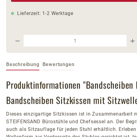
Lieferzeit: 1-2 Werktage
Produkt Anzahl: Gib den gewünschte
Beschreibung
Bewertungen
Produktinformationen "Bandscheiben K
Bandscheiben Sitzkissen mit Sitzwell
Dieses einzigartige Sitzkissen ist in Zusammenarbeit 
STEIFENSAND Bürostühle und Chefsessel an. Der Begriff
auch als Sitzauflage für jeden Stuhl erhältlich. Erlebe
Wellenform zur Vorderseite des Stuhles gerichtet ist. 