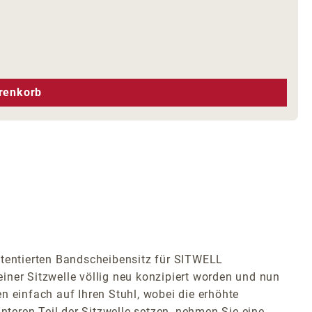
hen um die Anzahl zu erhöhen oder zu r
renkorb
atentierten Bandscheibensitz für SITWELL
iner Sitzwelle völlig neu konzipiert worden und nun
en einfach auf Ihren Stuhl, wobei die erhöhte
nteren Teil der Sitzwelle setzen, nehmen Sie eine